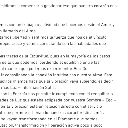
ecidimos a comenzar a gestionar eso que nuestro corazón nos 
amos con un trabajo o actividad que hacemos desde el Amor y 
n llamado del Alma.
amos libertad y sentimos la fuerza que nos da el vínculo 
 propio crece y vamos conectando con las habilidades que 
s trazas de la Esclavitud, pues en la mayoría de los casos 
e lo que podemos, perdiendo el equilibrio entre las 
de tal manera que podemos experimentar BornOut.
 ir consolidando la conexión intuitiva con nuestra Alma. Este 
otros mismos hace que la vibración vaya subiendo, es decir 
más Luz – Información Sutil .
con la Energía nos permite ir cumpliendo con el reequilibrio 
dades de Luz que estaba eclipsada por nuestra Sombra – Ego – 
ir la vibración está en relación directa con el servicio 
l, que permite ir llenando nuestras características más 
 se vayan transformando en el Diamante que somos.
ación, transformación y liberación activa poco a poco 