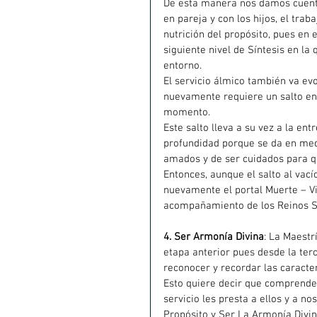
De esta manera nos damos cuenta 
en pareja y con los hijos, el traba
nutrición del propósito, pues en 
siguiente nivel de Síntesis en l
entorno.
El servicio álmico también va evo
nuevamente requiere un salto en 
momento.
Este salto lleva a su vez a la en
profundidad porque se da en medi
amados y de ser cuidados para q
Entonces, aunque el salto al va
nuevamente el portal Muerte – Vid
acompañamiento de los Reinos Su
4. Ser Armonía Divina
: La Maestr
etapa anterior pues desde la terc
reconocer y recordar las caracte
Esto quiere decir que comprende
servicio les presta a ellos y a n
Propósito y Ser La Armonía Divin