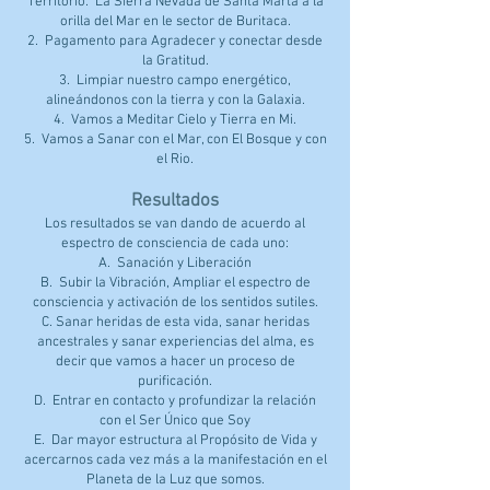
Territorio: La Sierra Nevada de Santa Marta a la
orilla del Mar en le sector de Buritaca.​
2. Pagamento para Agradecer y conectar desde
la Gratitud.​
3. Limpiar nuestro campo energético,
alineándonos con la tierra y con la Galaxia.​
4. Vamos a Meditar Cielo y Tierra en Mi.​
5. Vamos a Sanar con el Mar, con El Bosque y con
el Rio.
Resultados
Los resultados se van dando de acuerdo al
espectro de consciencia de cada uno:
A. Sanación y Liberación
B. Subir la Vibración, Ampliar el espectro de
consciencia y activación de los sentidos sutiles.
C. Sanar heridas de esta vida, sanar heridas
ancestrales y sanar experiencias del alma, es
decir que vamos a hacer un proceso de
purificación.
D. Entrar en contacto y profundizar la relación
con el Ser Único que Soy
E. Dar mayor estructura al Propósito de Vida y
acercarnos cada vez más a la manifestación en el
Planeta de la Luz que somos.